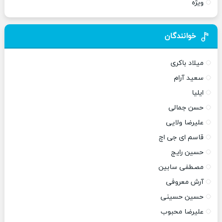
ویژه
خوانندگان
میلاد باکری
سعید آرام
ایلیا
حسن جمالی
علیرضا ولایی
قاسم ای جی اچ
حسین رایج
مصطفی سابین
آرش معروفی
حسین حسینی
علیرضا محبوب