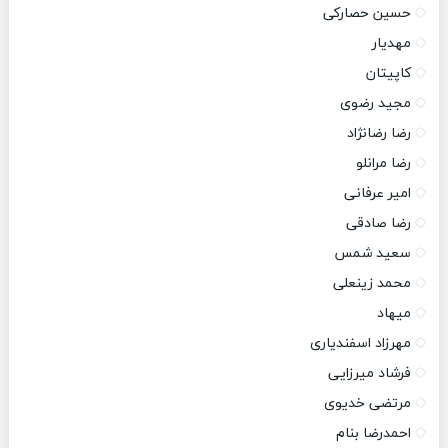
حسین حصارکی
مهدیار
کاپیتان
مجید رضوی
رضا رضانژاد
رضا مرانلو
امیر عرفانی
رضا صادقی
سعید شمس
محمد زینعلی
میهاد
مهرزاد اسفندیاری
فرشاد میرزایی
مرتضی خدیوی
احمدرضا بنام