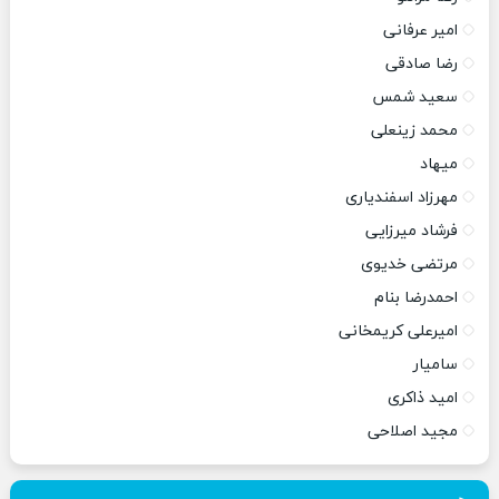
امیر عرفانی
رضا صادقی
سعید شمس
محمد زینعلی
میهاد
مهرزاد اسفندیاری
فرشاد میرزایی
مرتضی خدیوی
احمدرضا بنام
امیرعلی کریمخانی
سامیار
امید ذاکری
مجید اصلاحی