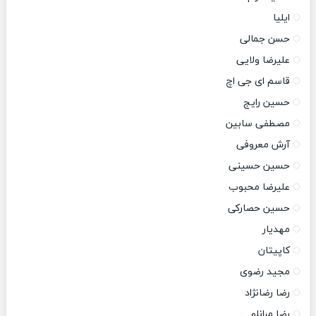
ایلیا
حسن جمالی
علیرضا ولایی
قاسم ای جی اچ
حسین رایج
مصطفی سابین
آرش معروفی
حسین حسینی
علیرضا محبوب
حسین حصارکی
مهدیار
کاپیتان
مجید رضوی
رضا رضانژاد
رضا مرانلو