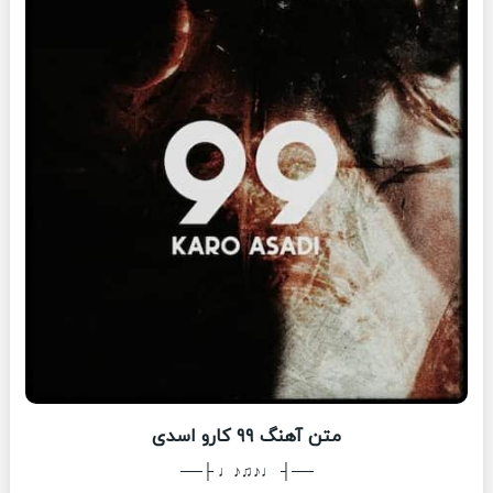
متن آهنگ ۹۹ کارو اسدی
──┤ ♩♪♫♪♩ ├──