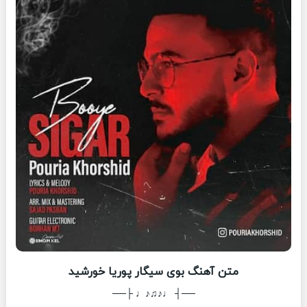
متن آهنگ بوی سیگار پوریا خورشید
──┤ ♩♪♫♪♩ ├──