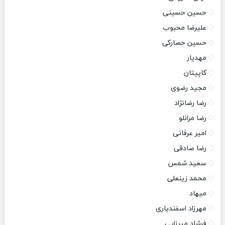
حسین حسینی
علیرضا محبوب
حسین حصارکی
مهدیار
کاپیتان
مجید رضوی
رضا رضانژاد
رضا مرانلو
امیر عرفانی
رضا صادقی
سعید شمس
محمد زینعلی
میهاد
مهرزاد اسفندیاری
فرشاد میرزایی