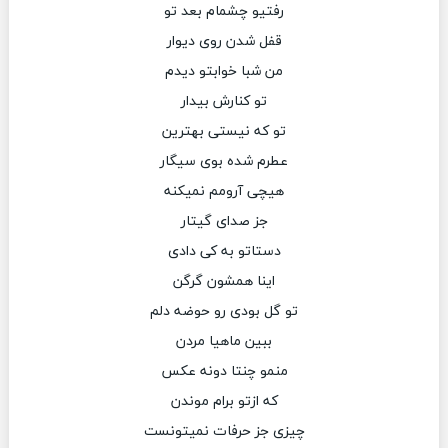
رفتیو چشمام بعد تو
قفل شدن روی دیوار
من شبا خوابتو دیدم
تو کنارش بیدار
تو که نیستی بهترین
عطرم شده بوی سیگار
هیچی آرومم نمیکنه
جز صدای گیتار
دستاتو به کی دادی
اینا همشون گرگن
تو گل بودی رو حوضه دلم
ببین ماهیا مردن
منمو چنتا دونه عکس
که ازتو برام موندن
چیزی جز حرفات نمیتونست