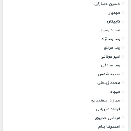
حسین حصارکی
مهدیار
کاپیتان
مجید رضوی
رضا رضانژاد
رضا مرانلو
امیر عرفانی
رضا صادقی
سعید شمس
محمد زینعلی
میهاد
مهرزاد اسفندیاری
فرشاد میرزایی
مرتضی خدیوی
احمدرضا بنام