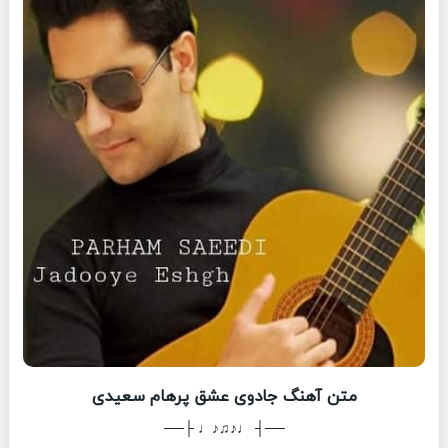
متن آهنگ جادوی عشق پرهام سعیدی
──┤ ♩♪♫♪♩ ├──