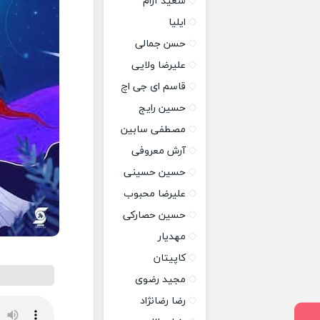
سعید آرام
ایلیا
حسن جمالی
علیرضا ولایی
قاسم ای جی اچ
حسین رایج
مصطفی سابین
آرش معروفی
حسین حسینی
علیرضا محبوب
حسین حصارکی
مهدیار
کاپیتان
مجید رضوی
رضا رضانژاد