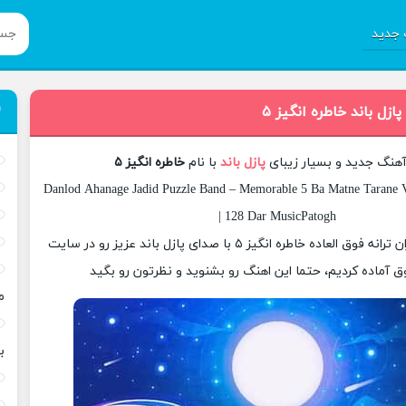
جدید
ازل باند خاطره انگیز ۵
 آهنگ جدید و بسیار زیبای
پازل باند
با نام
خاطره انگیز ۵
Danlod Ahanage Jadid Puzzle Band – Memorable 5 Ba Matne Tarane V
| 128 Dar MusicPatogh
امروز برای شما عزیزان ترانه فوق العاده خاطره انگیز ۵ با صدای پازل باند عزیز رو در سایت
 آماده کردیم، حتما این اهنگ رو بشنوید و نظرتون رو بگید
م
ب