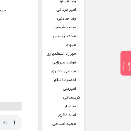
رضا مرانلو
امیر عرفانی
میخ
رضا صادقی
سعید شمس
محمد زینعلی
میهاد
مهرزاد اسفندیاری
فرشاد میرزایی
پ
س
ت
ب
ع
د
مرتضی خدیوی
احمدرضا بنام
امیرعلی
کریمخانی
سامیار
امید ذاکری
مجید اصلاحی