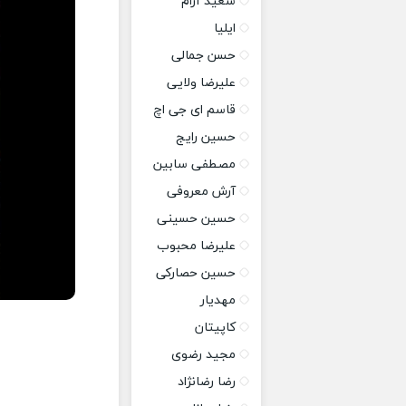
سعید آرام
ایلیا
حسن جمالی
علیرضا ولایی
قاسم ای جی اچ
حسین رایج
مصطفی سابین
آرش معروفی
حسین حسینی
علیرضا محبوب
حسین حصارکی
مهدیار
کاپیتان
مجید رضوی
رضا رضانژاد