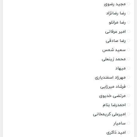
مجید رضوی
رضا رضانژاد
رضا مرانلو
امیر عرفانی
رضا صادقی
سعید شمس
محمد زینعلی
میهاد
مهرزاد اسفندیاری
فرشاد میرزایی
مرتضی خدیوی
احمدرضا بنام
امیرعلی کریمخانی
سامیار
امید ذاکری