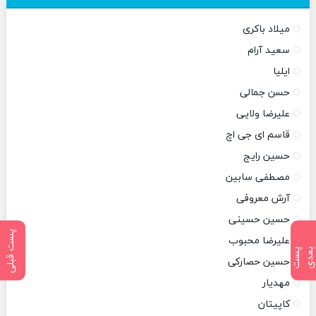
میلاد باکری
سعید آرام
ایلیا
حسن جمالی
علیرضا ولایی
قاسم ای جی اچ
حسین رایج
مصطفی سابین
آرش معروفی
حسین حسینی
پست قبلی
علیرضا محبوب
پ
س
ت
ب
ع
د
حسین حصارکی
مهدیار
کاپیتان