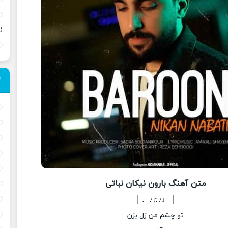
ن
متن آهنگ بارون نیکان نباتی
──┤ ♩♪♫♪♩ ├──
تو چشم من زل بزن