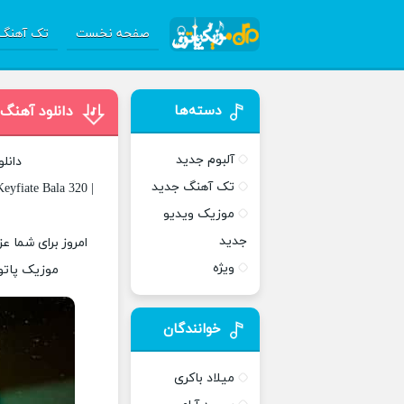
صفحه نخست
تک آهنگ 
دسته‌ها
دانلود آهنگ 
آلبوم جدید
دانل
تک آهنگ جدید
eyfiate Bala 320 |
موزیک ویدیو
جدید
امروز برای شما عز
ویژه
موزیک پاتوق
خوانندگان
میلاد باکری