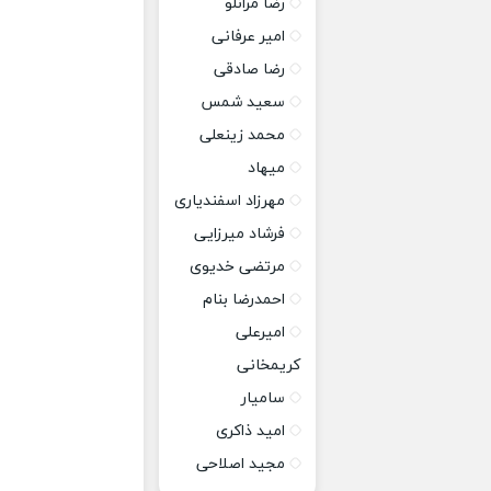
رضا مرانلو
امیر عرفانی
رضا صادقی
سعید شمس
محمد زینعلی
میهاد
مهرزاد اسفندیاری
فرشاد میرزایی
مرتضی خدیوی
احمدرضا بنام
امیرعلی
کریمخانی
سامیار
امید ذاکری
مجید اصلاحی