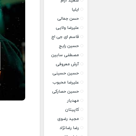
سعید آرام
ایلیا
حسن جمالی
علیرضا ولایی
قاسم ای جی اچ
حسین رایج
مصطفی سابین
آرش معروفی
حسین حسینی
علیرضا محبوب
حسین حصارکی
مهدیار
کاپیتان
مجید رضوی
رضا رضانژاد