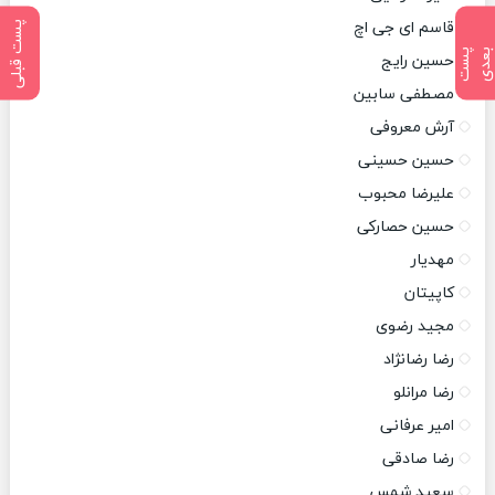
قاسم ای جی اچ
پست قبلی
پ
س
ت
ب
ع
د
حسین رایج
مصطفی سابین
آرش معروفی
حسین حسینی
علیرضا محبوب
حسین حصارکی
مهدیار
کاپیتان
مجید رضوی
رضا رضانژاد
رضا مرانلو
امیر عرفانی
رضا صادقی
سعید شمس