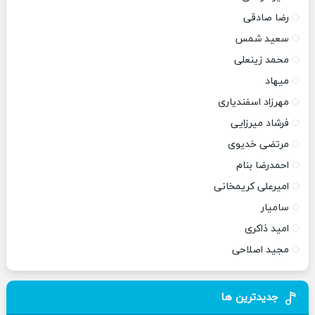
رضا صادقی
سعید شمس
محمد زینعلی
میهاد
مهرزاد اسفندیاری
فرشاد میرزایی
مرتضی خدیوی
احمدرضا بنام
امیرعلی کریمخانی
سامیار
امید ذاکری
مجید اصلاحی
جدیدترین ها