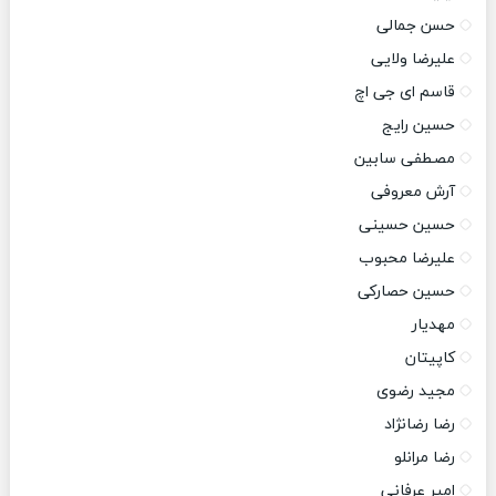
حسن جمالی
علیرضا ولایی
قاسم ای جی اچ
حسین رایج
مصطفی سابین
آرش معروفی
حسین حسینی
علیرضا محبوب
حسین حصارکی
مهدیار
کاپیتان
مجید رضوی
رضا رضانژاد
رضا مرانلو
امیر عرفانی