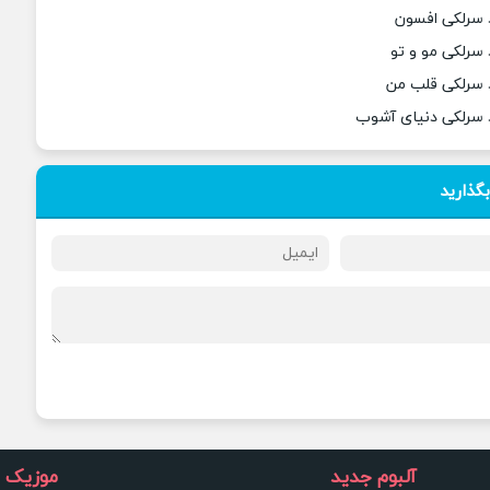
د سرلکی افسون
 سرلکی مو و تو
د سرلکی قلب من
د سرلکی دنیای آشوب
بگذارید
آلبوم جدید
موزیک و