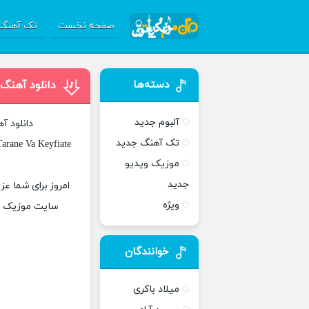
صفحه نخست
تک آهنگ 
دسته‌ها
دانلود آهنگ
آلبوم جدید
دانلود آ
تک آهنگ جدید
arane Va Keyfiate
موزیک ویدیو
جدید
امروز برای شما عز
ویژه
سایت موزیک پات
خوانندگان
میلاد باکری