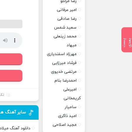
رضا مرانلو
امیر عرفانی
رضا صادقی
سعید شمس
محمد زینعلی
پ
س
ت
ب
ع
د
میهاد
مهرزاد اسفندیاری
فرشاد میرزایی
مرتضی خدیوی
احمدرضا بنام
امیرعلی
تک
کریمخانی
سامیار
سایر آهنگ ها
امید ذاکری
مجید اصلاحی
دانلود آهنگ میلاد