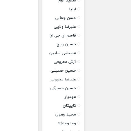
سعید آرام
ایلیا
حسن جمالی
علیرضا ولایی
قاسم ای جی اچ
حسین رایج
مصطفی سابین
آرش معروفی
حسین حسینی
علیرضا محبوب
حسین حصارکی
مهدیار
کاپیتان
مجید رضوی
رضا رضانژاد