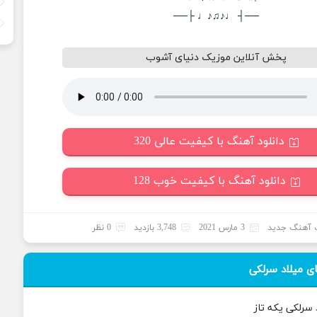
──┤ ♩♪♫♪♩ ├──
پخش آنلاین موزیک دنیای آشوب
دانلود آهنگ با کیفیت عالی 320
دانلود آهنگ با کیفیت خوب 128
 آهنگ جدید
3 مارس 2021
3,748 بازدید
0 نظر
ی میلاد سرلکی
 سرلکی یکه تاز