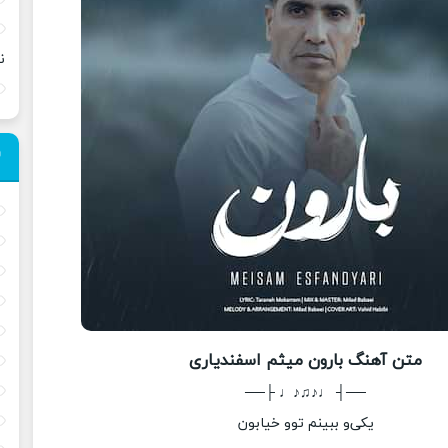
ن
متن آهنگ بارون میثم اسفندیاری
──┤ ♩♪♫♪♩ ├──
یکی‌و ببینم توو خیابون