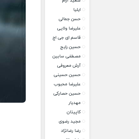
سعید آرام
ایلیا
حسن جمالی
علیرضا ولایی
قاسم ای جی اچ
حسین رایج
مصطفی سابین
آرش معروفی
حسین حسینی
علیرضا محبوب
حسین حصارکی
مهدیار
کاپیتان
مجید رضوی
رضا رضانژاد