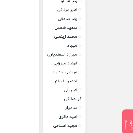
رضا مرانلو
امیر عرفانی
رضا صادقی
سعید شمس
محمد زینعلی
میهاد
مهرزاد اسفندیاری
فرشاد میرزایی
مرتضی خدیوی
احمدرضا بنام
امیرعلی
کریمخانی
سامیار
امید ذاکری
پ
س
ت
ب
ع
د
مجید اصلاحی