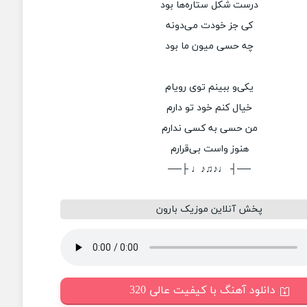
درست شکل ستاره‌ها بود
کی جز خودت می‌دونه
چه حسی میون ما بود
یکی‌و ببینم توی رویام
خیال کنم خود تو دارم
من حسی به کسی ندارم
هنوز واست بی‌قرارم
──┤ ♩♪♫♪♩ ├──
پخش آنلاین موزیک بارون
دانلود آهنگ با کیفیت عالی 320