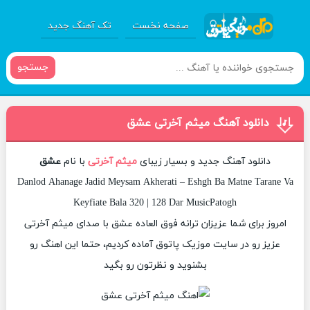
صفحه نخست
تک آهنگ جدید
جستجو
دانلود آهنگ میثم آخرتی عشق
دانلود آهنگ جدید و بسیار زیبای
میثم آخرتی
با نام
عشق
Danlod Ahanage Jadid Meysam Akherati – Eshgh Ba Matne Tarane Va
Keyfiate Bala 320 | 128 Dar MusicPatogh
امروز برای شما عزیزان ترانه فوق العاده عشق با صدای میثم آخرتی
عزیز رو در سایت موزیک پاتوق آماده کردیم، حتما این اهنگ رو
بشنوید و نظرتون رو بگید