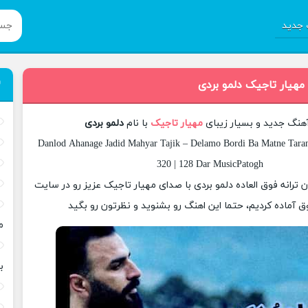
جدید
مهیار تاجیک دلمو بردی
آهنگ جدید و بسیار زیبای
مهیار تاجیک
با نام
دلمو بردی
Danlod Ahanage Jadid Mahyar Tajik – Delamo Bordi Ba Matne Taran
320 | 128 Dar MusicPatogh
ان ترانه فوق العاده دلمو بردی با صدای مهیار تاجیک عزیز رو در سایت
 آماده کردیم، حتما این اهنگ رو بشنوید و نظرتون رو بگید
م
ب