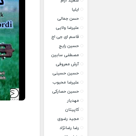
سعید آرام
ایلیا
حسن جمالی
علیرضا ولایی
قاسم ای جی اچ
حسین رایج
مصطفی سابین
آرش معروفی
حسین حسینی
علیرضا محبوب
حسین حصارکی
مهدیار
کاپیتان
مجید رضوی
رضا رضانژاد