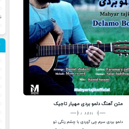
ن
متن آهنگ دلمو بردی مهیار تاجیک
──┤ ♩♪♫♪♩ ├──
دلمو بردی سرم چی آوردی با چشم رنگی تو