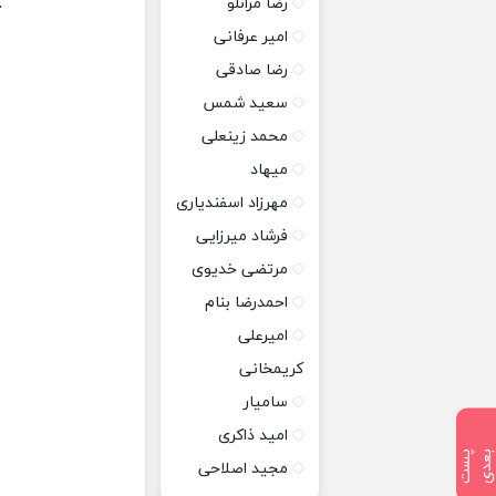
رضا مرانلو
خ
امیر عرفانی
رضا صادقی
سعید شمس
محمد زینعلی
میهاد
مهرزاد اسفندیاری
فرشاد میرزایی
مرتضی خدیوی
احمدرضا بنام
امیرعلی
کریمخانی
سامیار
امید ذاکری
پ
س
ت
ب
ع
د
مجید اصلاحی