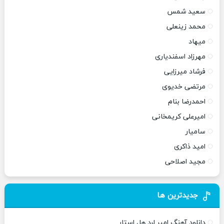
سعید شمس
محمد زینعلی
میهاد
مهرزاد اسفندیاری
فرشاد میرزایی
مرتضی خدیوی
احمدرضا بنام
امیرعلی کریمخانی
سامیار
امید ذاکری
مجید اصلاحی
جدیدترین ها
دانلود آهنگ امیر لرد هل استار