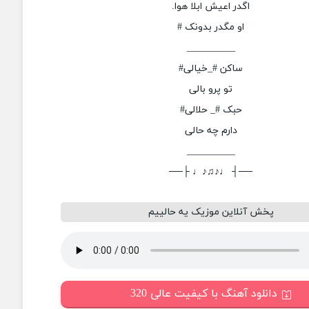
اگدر اعیش ابلا هوا.
او مگدر بدونک #
__________
ساکن #_خیالی#
تو پرو بالی
حبک #_ حلالی#
دارم چه حالی
__________
──┤ ♩♪♫♪♩ ├──
پخش آنلاین موزیک یه حالییم
دانلود آهنگ با کیفیت عالی 320