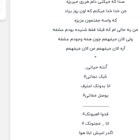
صدا که میکنی دلم هُرری میریزه
من خدا خدا میکنم که اون روز بیاد
که واسه جفتمون عزیزه
من یه حالی ام که قبلنا فقط شنیده بودم عشقه
ولی الان میفهمم چون همه وجودم عشقه
آره الان میفهمم من الان میفهمم
*
ًأنته حیاتی_
حُبک نجاتی#
انا بدونک اعترف
یوصل مماتی#
____________
فدوا العیونک#
انا _ مجنونک #
اگدر اعیش ابلا هوا.