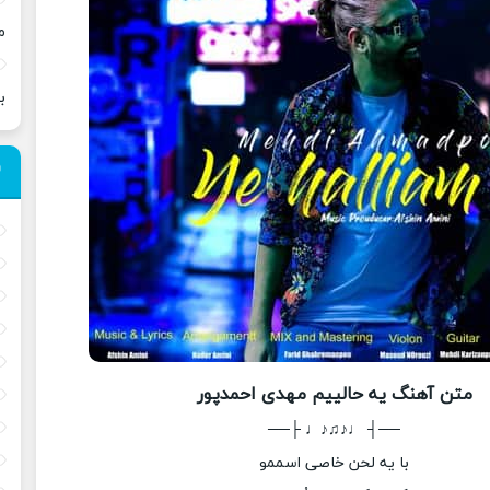
م
ب
متن آهنگ یه حالییم مهدی احمدپور
──┤ ♩♪♫♪♩ ├──
با یه لحن خاصی اسممو