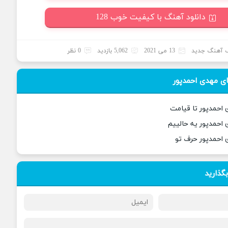
دانلود آهنگ با کیفیت خوب 128
 آهنگ جدید
13 می 2021
5,062 بازدید
0 نظر
ی مهدی احمدپور
 احمدپور تا قیامت
 احمدپور یه حالییم
 احمدپور حرف تو
بگذارید