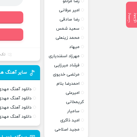
رضا مرانلو
امیر عرفانی
پ
س
ت
ب
ع
د
رضا صادقی
سعید شمس
محمد زینعلی
میهاد
تک 
مهرزاد اسفندیاری
فرشاد میرزایی
سایر آهنگ ها
مرتضی خدیوی
احمدرضا بنام
دانلود آهنگ مهدی
امیرعلی
دانلود آهنگ مهد
کریمخانی
دانلود آهنگ مهدی
سامیار
دانلود آهنگ مهدی
امید ذاکری
مجید اصلاحی