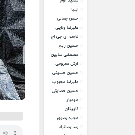
سعید آرام
ایلیا
حسن جمالی
علیرضا ولایی
قاسم ای جی اچ
حسین رایج
مصطفی سابین
آرش معروفی
حسین حسینی
علیرضا محبوب
حسین حصارکی
مهدیار
کاپیتان
مجید رضوی
رضا رضانژاد