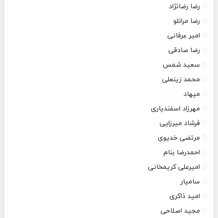
رضا رضانژاد
رضا مرانلو
امیر عرفانی
رضا صادقی
سعید شمس
محمد زینعلی
میهاد
مهرزاد اسفندیاری
فرشاد میرزایی
مرتضی خدیوی
احمدرضا بنام
امیرعلی کریمخانی
سامیار
امید ذاکری
مجید اصلاحی