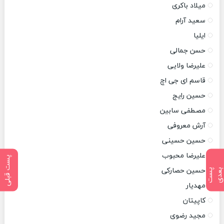
میلاد باکری
سعید آرام
ایلیا
حسن جمالی
علیرضا ولایی
قاسم ای جی اچ
حسین رایج
مصطفی سابین
آرش معروفی
حسین حسینی
علیرضا محبوب
پست قبلی
حسین حصارکی
پ
س
ت
ب
ع
د
مهدیار
کاپیتان
مجید رضوی