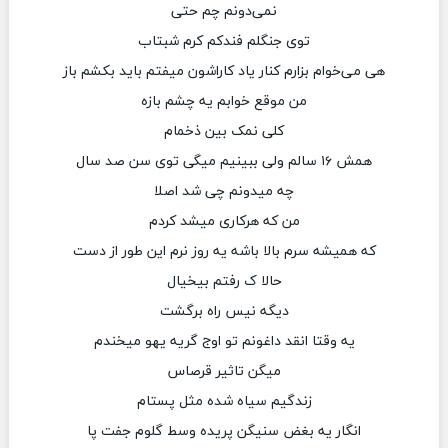
نمی‌دونم چم حتی
توی جنگلم فندکم کرم شبتاب
هی می‌خوام بزارم کنار یاد کاراشون میفتم باید بکشم باز
من موقع خوابم یه چشم بازه
کلی نمک بین ذخمام
همش ۱۶ سالم ولی ببینیم میگی توی سن صد سال
چه میدونم چی شد اصلا
من که هرکاری میشد کردم
که همیشه سرم بالا باشه یه روز نرم این طور از دست
حالا ک رفتم بیخیال
دیگه نیس راه برگشت
یه وقتا انقد داغونم تو اوج گریه یهو میخندم
میگن تاثیر قرصاس
زندگیم سیاه شده مثل پستام
انگار یه بغض سنیگن پریده وسط گلوم جفت پا