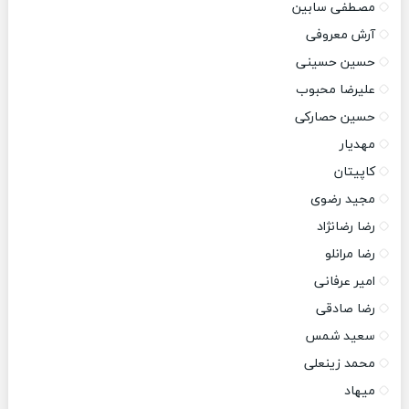
مصطفی سابین
آرش معروفی
حسین حسینی
علیرضا محبوب
حسین حصارکی
مهدیار
کاپیتان
مجید رضوی
رضا رضانژاد
رضا مرانلو
امیر عرفانی
رضا صادقی
سعید شمس
محمد زینعلی
میهاد