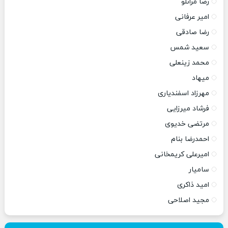
رضا مرانلو
امیر عرفانی
رضا صادقی
سعید شمس
محمد زینعلی
میهاد
مهرزاد اسفندیاری
فرشاد میرزایی
مرتضی خدیوی
احمدرضا بنام
امیرعلی کریمخانی
سامیار
امید ذاکری
مجید اصلاحی