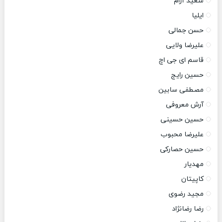
سعید آرام
ایلیا
حسن جمالی
علیرضا ولایی
قاسم ای جی اچ
حسین رایج
مصطفی سابین
آرش معروفی
حسین حسینی
علیرضا محبوب
حسین حصارکی
مهدیار
کاپیتان
مجید رضوی
رضا رضانژاد