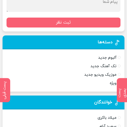
ثبت نظر
دسته‌ها
آلبوم جدید
تک آهنگ جدید
موزیک ویدیو جدید
ویژه
پست قبلی
پ
س
ت
ب
ع
د
خوانندگان
میلاد باکری
سعید آرام