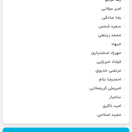
امیر عرفانی
رضا صادقی
سعید شمس
محمد زینعلی
میهاد
مهرزاد اسفندیاری
فرشاد میرزایی
مرتضی خدیوی
احمدرضا بنام
امیرعلی کریمخانی
سامیار
امید ذاکری
مجید اصلاحی