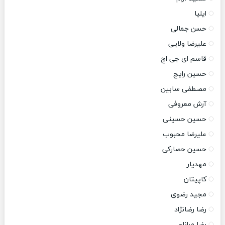
ایلیا
حسن جمالی
علیرضا ولایی
قاسم ای جی اچ
حسین رایج
مصطفی سابین
آرش معروفی
حسین حسینی
علیرضا محبوب
حسین حصارکی
مهدیار
کاپیتان
مجید رضوی
رضا رضانژاد
رضا مرانلو