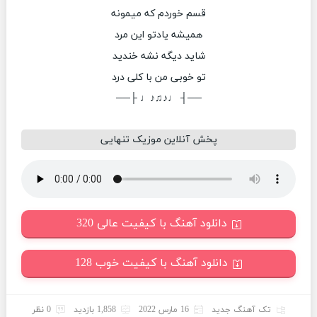
قسم خوردم که میمونه
همیشه یادتو این مرد
شاید دیگه نشه خندید
تو خوبی من با کلی درد
──┤ ♩♪♫♪♩ ├──
پخش آنلاین موزیک تنهایی
دانلود آهنگ با کیفیت عالی 320
دانلود آهنگ با کیفیت خوب 128
تک آهنگ جدید
16 مارس 2022
1,858 بازدید
0 نظر