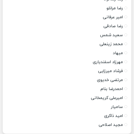
رضا مرانلو
امیر عرفانی
رضا صادقی
سعید شمس
محمد زینعلی
میهاد
مهرزاد اسفندیاری
فرشاد میرزایی
مرتضی خدیوی
احمدرضا بنام
امیرعلی کریمخانی
سامیار
امید ذاکری
مجید اصلاحی