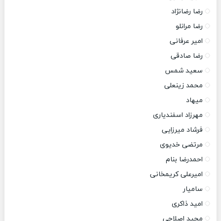
رضا رضانژاد
رضا مرانلو
امیر عرفانی
رضا صادقی
سعید شمس
محمد زینعلی
میهاد
مهرزاد اسفندیاری
فرشاد میرزایی
مرتضی خدیوی
احمدرضا بنام
امیرعلی کریمخانی
سامیار
امید ذاکری
مجید اصلاحی