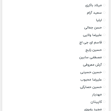
میلاد باکری
سعید آرام
ایلیا
حسن جمالی
علیرضا ولایی
قاسم ای جی اچ
حسین رایج
مصطفی سابین
آرش معروفی
حسین حسینی
علیرضا محبوب
حسین حصارکی
مهدیار
کاپیتان
مجید رضوی