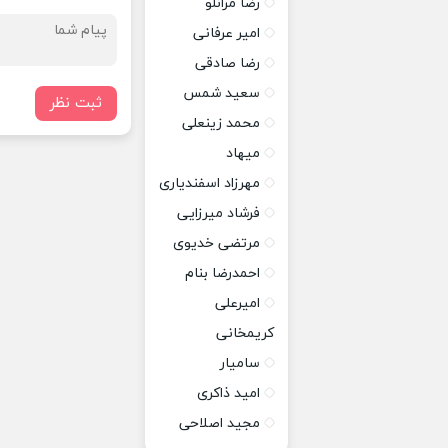
رضا مرانلو
امیر عرفانی
رضا صادقی
سعید شمس
ثبت نظر
محمد زینعلی
میهاد
مهرزاد اسفندیاری
فرشاد میرزایی
مرتضی خدیوی
احمدرضا بنام
امیرعلی
کریمخانی
سامیار
امید ذاکری
مجید اصلاحی