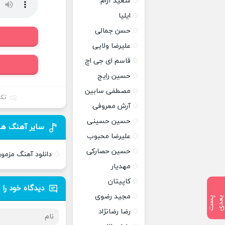
سعید آرام
ایلیا
حسن جمالی
علیرضا ولایی
قاسم ای جی اچ
حسین رایج
مصطفی سابین
تک
آرش معروفی
حسین حسینی
سایر آهنگ ها
علیرضا محبوب
حسین حصارکی
دانلود آهنگ مزمون
مهدیار
کاپیتان
دیدگاه خود را 
مجید رضوی
پ
س
ت
ب
ع
د
رضا رضانژاد