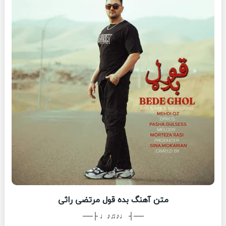
متن آهنگ بده قول مرتضی راثی
──┤ ♩♪♫♪♩ ├──