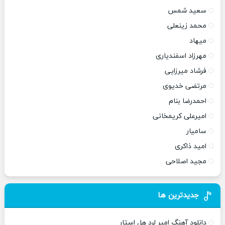
سعید شمس
محمد زینعلی
میهاد
مهرزاد اسفندیاری
فرشاد میرزایی
مرتضی خدیوی
احمدرضا بنام
امیرعلی کریمخانی
سامیار
امید ذاکری
مجید اصلاحی
جدیدترین ها
دانلود آهنگ امیر لرد هل استار