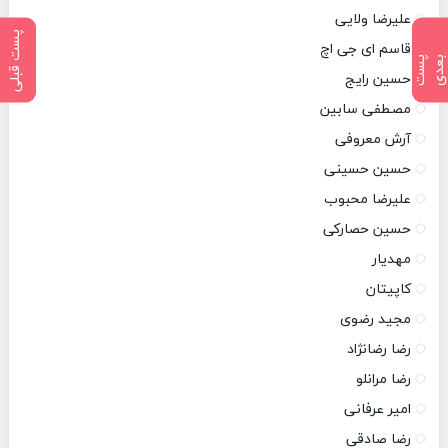
علیرضا ولایی
پست قبلی
قاسم ای جی اچ
پ
س
ت
ب
ع
د
حسین رایج
مصطفی سابین
آرش معروفی
حسین حسینی
علیرضا محبوب
حسین حصارکی
مهدیار
کاپیتان
مجید رضوی
رضا رضانژاد
رضا مرانلو
امیر عرفانی
رضا صادقی