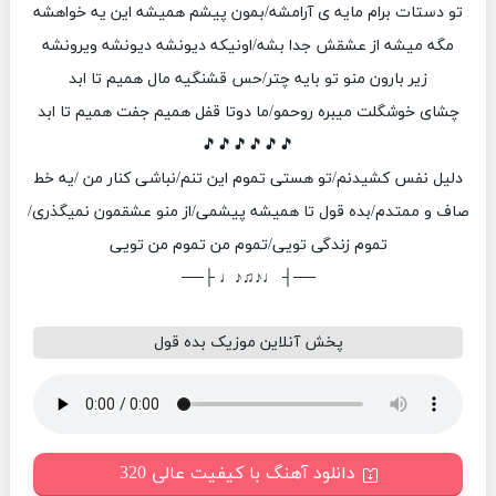
تو دستات برام مایه ی آرامشه/بمون پیشم همیشه این یه خواهشه
مگه میشه از عشقش جدا بشه/اونیکه دیونشه دیونشه ویرونشه
زیر بارون منو تو بایه چتر/حس قشنگیه مال همیم تا ابد
چشای خوشگلت میبره روحمو/ما دوتا قفل همیم جفت همیم تا ابد
🎵🎵🎵🎵🎵🎵
دلیل نفس کشیدنم/تو هستی تموم این تنم/نباشی کنار من /یه خط
صاف و ممتدم/بده قول تا همیشه پیشمی/از منو عشقمون نمیگذری/
تموم زندگی تویی/تموم من تموم من تویی
──┤ ♩♪♫♪♩ ├──
پخش آنلاین موزیک بده قول
دانلود آهنگ با کیفیت عالی 320