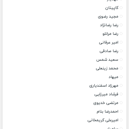
کاپیتان
مجید رضوی
رضا رضانژاد
رضا مرانلو
امیر عرفانی
رضا صادقی
سعید شمس
محمد زینعلی
میهاد
مهرزاد اسفندیاری
فرشاد میرزایی
مرتضی خدیوی
احمدرضا بنام
امیرعلی کریمخانی
سامیار