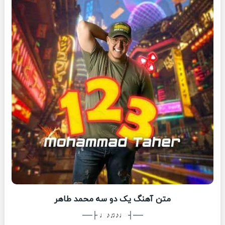
متن آهنگ یک دو سه محمد طاهر
──┤ ♩♪♫♪♩ ├──