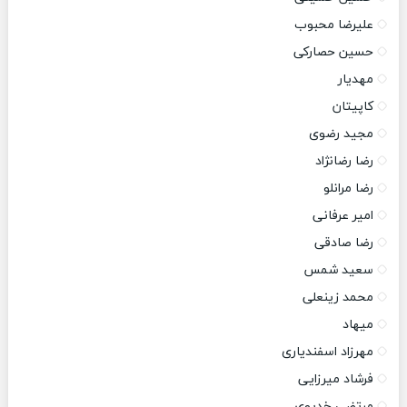
علیرضا محبوب
حسین حصارکی
مهدیار
کاپیتان
مجید رضوی
رضا رضانژاد
رضا مرانلو
امیر عرفانی
رضا صادقی
سعید شمس
محمد زینعلی
میهاد
مهرزاد اسفندیاری
فرشاد میرزایی
مرتضی خدیوی