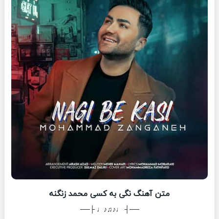
متن آهنگ نگی به کسی محمد زنگنه
──┤ ♩♪♫♪♩ ├──