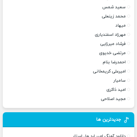
سعید شمس
محمد زینعلی
میهاد
مهرزاد اسفندیاری
فرشاد میرزایی
مرتضی خدیوی
احمدرضا بنام
امیرعلی کریمخانی
سامیار
امید ذاکری
مجید اصلاحی
جدیدترین ها
دانلود آهنگ امیر لرد هل استار