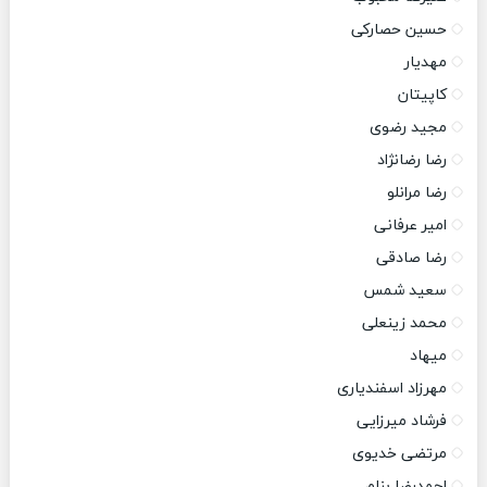
حسین حصارکی
مهدیار
کاپیتان
مجید رضوی
رضا رضانژاد
رضا مرانلو
امیر عرفانی
رضا صادقی
سعید شمس
محمد زینعلی
میهاد
مهرزاد اسفندیاری
فرشاد میرزایی
مرتضی خدیوی
احمدرضا بنام