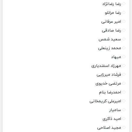
رضا رضانژاد
رضا مرانلو
امیر عرفانی
رضا صادقی
سعید شمس
محمد زینعلی
میهاد
مهرزاد اسفندیاری
فرشاد میرزایی
مرتضی خدیوی
احمدرضا بنام
امیرعلی کریمخانی
سامیار
امید ذاکری
مجید اصلاحی