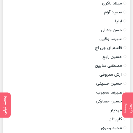
میلاد باکری
سعید آرام
ایلیا
حسن جمالی
علیرضا ولایی
قاسم ای جی اچ
حسین رایج
مصطفی سابین
آرش معروفی
حسین حسینی
علیرضا محبوب
پست قبلی
حسین حصارکی
پ
س
ت
ب
ع
د
مهدیار
کاپیتان
مجید رضوی