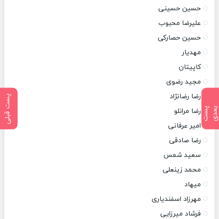
حسین حسینی
علیرضا محبوب
حسین حصارکی
مهدیار
کاپیتان
مجید رضوی
رضا رضانژاد
پست قبلی
پ
س
ت
ب
ع
د
رضا مرانلو
امیر عرفانی
رضا صادقی
سعید شمس
محمد زینعلی
میهاد
مهرزاد اسفندیاری
فرشاد میرزایی