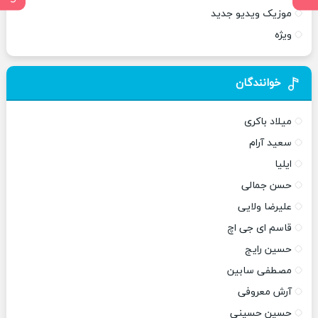
موزیک ویدیو جدید
ویژه
خوانندگان
میلاد باکری
سعید آرام
ایلیا
حسن جمالی
علیرضا ولایی
قاسم ای جی اچ
حسین رایج
مصطفی سابین
آرش معروفی
حسین حسینی