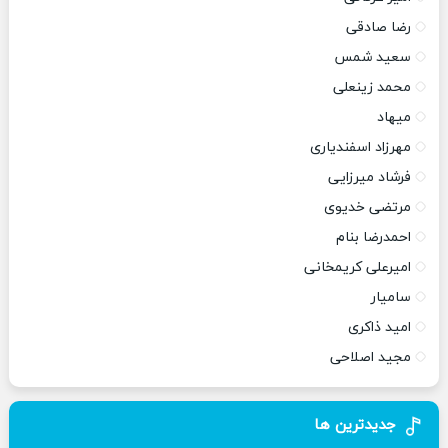
رضا صادقی
سعید شمس
محمد زینعلی
میهاد
مهرزاد اسفندیاری
فرشاد میرزایی
مرتضی خدیوی
احمدرضا بنام
امیرعلی کریمخانی
سامیار
امید ذاکری
مجید اصلاحی
جدیدترین ها