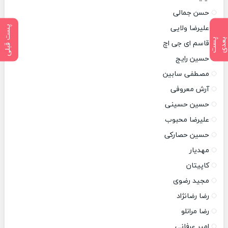
حسن جمالی
علیرضا ولایی
پست قبلی
پ
س
ت
ب
ع
د
قاسم ای جی اچ
حسین رایج
مصطفی سابین
آرش معروفی
حسین حسینی
علیرضا محبوب
حسین حصارکی
مهدیار
کاپیتان
مجید رضوی
رضا رضانژاد
رضا مرانلو
امیر عرفانی