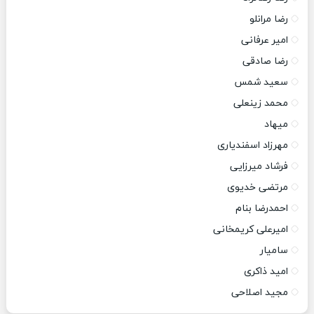
رضا مرانلو
امیر عرفانی
رضا صادقی
سعید شمس
محمد زینعلی
میهاد
مهرزاد اسفندیاری
فرشاد میرزایی
مرتضی خدیوی
احمدرضا بنام
امیرعلی کریمخانی
سامیار
امید ذاکری
مجید اصلاحی