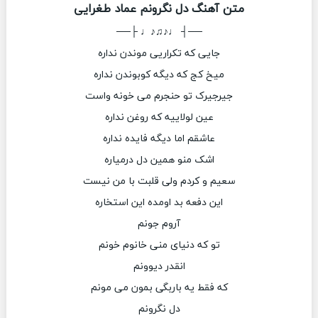
متن آهنگ دل نگرونم عماد طغرایی
──┤ ♩♪♫♪♩ ├──
جایی که تکراریی موندن نداره
میخ کج که دیگه کوبوندن نداره
جیرجیرک تو حنجرم می خونه واست
عین لولاییه که روغن نداره
عاشقم اما دیگه فایده نداره
اشک منو همین دل درمیاره
سعیم و کردم ولی قلبت با من نیست
این دفعه بد اومده این استخاره
آروم جونم
تو که دنیای منی خانوم خونم
انقدر دیوونم
که فقط یه باربگی بمون می مونم
دل نگرونم