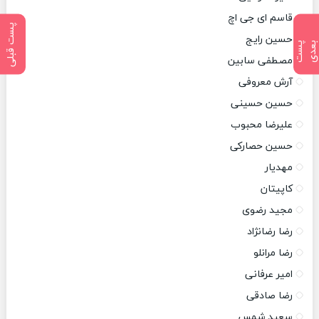
قاسم ای جی اچ
پست قبلی
حسین رایج
پ
س
ت
ب
ع
د
مصطفی سابین
آرش معروفی
حسین حسینی
علیرضا محبوب
حسین حصارکی
مهدیار
کاپیتان
مجید رضوی
رضا رضانژاد
رضا مرانلو
امیر عرفانی
رضا صادقی
سعید شمس