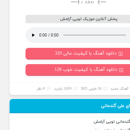
──┤ ♩♪♫♪♩ ├──
پخش آنلاین موزیک تویی آرامش
دانلود آهنگ با کیفیت عالی 320
دانلود آهنگ با کیفیت خوب 128
آهنگ جدید
10 مارس 2021
3,819 بازدید
0 نظر
ی علی گندمانی
گندمانی تویی آرامش