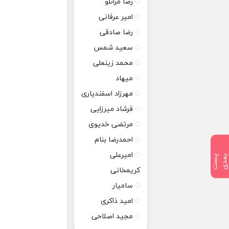
رضا مرانلو
امیر عرفانی
رضا صادقی
سعید شمس
محمد زینعلی
میهاد
مهرزاد اسفندیاری
فرشاد میرزایی
مرتضی خدیوی
احمدرضا بنام
امیرعلی
پ
س
ت
ب
ع
د
کریمخانی
سامیار
امید ذاکری
مجید اصلاحی