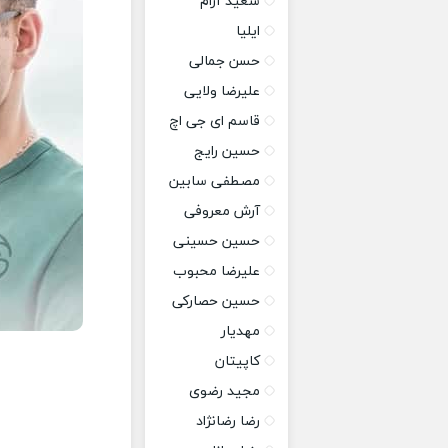
سعید آرام
ایلیا
حسن جمالی
علیرضا ولایی
قاسم ای جی اچ
حسین رایج
مصطفی سابین
آرش معروفی
حسین حسینی
علیرضا محبوب
حسین حصارکی
مهدیار
کاپیتان
مجید رضوی
رضا رضانژاد