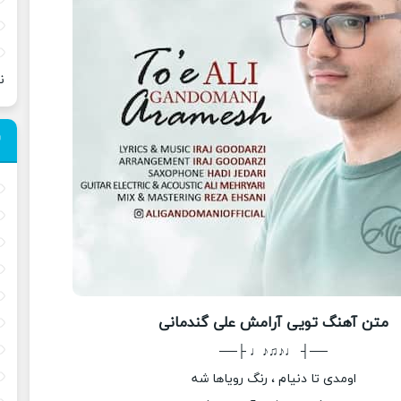
ن
متن آهنگ تویی آرامش علی گندمانی
──┤ ♩♪♫♪♩ ├──
اومدی تا دنیام ، رنگ رویاها شه