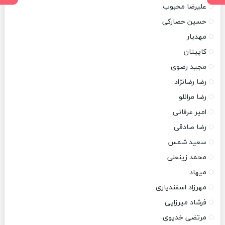
علیرضا محبوب
حسین حصارکی
مهدیار
کاپیتان
مجید رضوی
رضا رضانژاد
رضا مرانلو
امیر عرفانی
رضا صادقی
سعید شمس
محمد زینعلی
میهاد
مهرزاد اسفندیاری
فرشاد میرزایی
مرتضی خدیوی