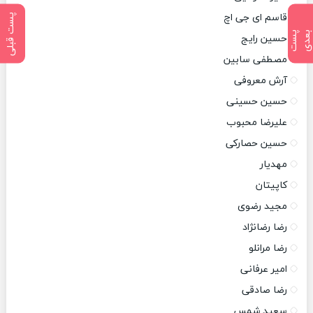
قاسم ای جی اچ
پست قبلی
پ
س
ت
ب
ع
د
حسین رایج
مصطفی سابین
آرش معروفی
حسین حسینی
علیرضا محبوب
حسین حصارکی
مهدیار
کاپیتان
مجید رضوی
رضا رضانژاد
رضا مرانلو
امیر عرفانی
رضا صادقی
سعید شمس