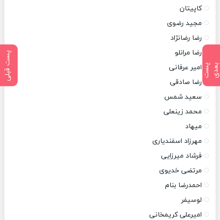
کاپیتان
مجید رضوی
رضا رضانژاد
رضا مرانلو
پست قبلی
پ
س
ت
ب
ع
د
امیر عرفانی
رضا صادقی
سعید شمس
محمد زینعلی
میهاد
مهرزاد اسفندیاری
فرشاد میرزایی
مرتضی خدیوی
احمدرضا بنام
لوسیفر
امیرعلی کریمخانی