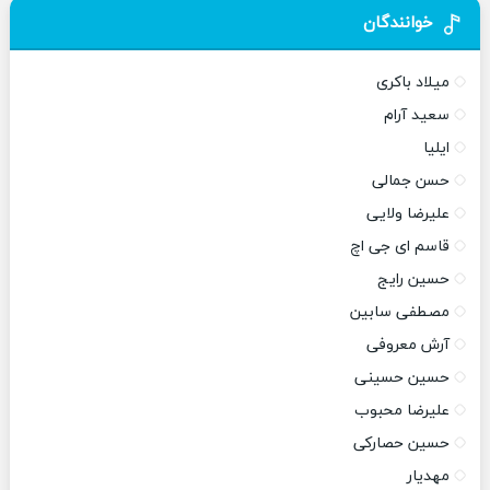
خوانندگان
میلاد باکری
سعید آرام
ایلیا
حسن جمالی
علیرضا ولایی
قاسم ای جی اچ
حسین رایج
مصطفی سابین
آرش معروفی
حسین حسینی
علیرضا محبوب
حسین حصارکی
مهدیار