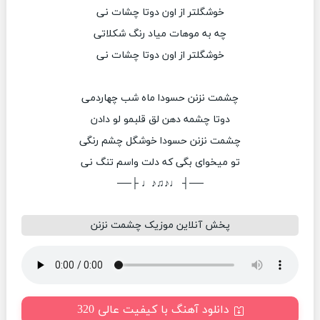
خوشگلتر از اون دوتا چشات نی
چه به موهات میاد رنگ شکلاتی
خوشگلتر از اون دوتا چشات نی
چشمت نزنن حسودا ماه شب چهاردمی
دوتا چشمه دهن لق قلبمو لو دادن
چشمت نزنن حسودا خوشگل چشم رنگی
تو میخوای بگی که دلت واسم تنگ نی
──┤ ♩♪♫♪♩ ├──
پخش آنلاین موزیک چشمت نزنن
دانلود آهنگ با کیفیت عالی 320