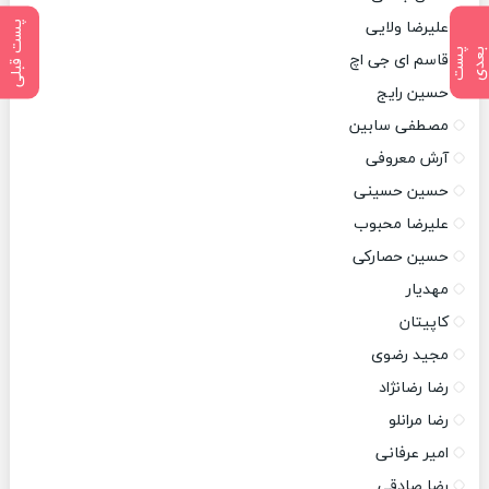
علیرضا ولایی
پست قبلی
پ
س
ت
ب
ع
د
قاسم ای جی اچ
حسین رایج
مصطفی سابین
آرش معروفی
حسین حسینی
علیرضا محبوب
حسین حصارکی
مهدیار
کاپیتان
مجید رضوی
رضا رضانژاد
رضا مرانلو
امیر عرفانی
رضا صادقی