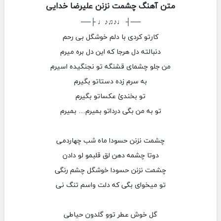
متن آهنگ چشمت نزنن علیرضا خدایی
──┤ ♩♪♫♪♩ ├──
کارتو کردی با دلم خوشگل بی رحم
دنبالته دل هرجا که این دل بره میرم
من جلو چشمای قشنگه تو نجنگیده اسیرم
به سرم زده دستاتو بگیرم
تو بخندیُ عکساتو بگیرم
تو به من بگی درداتو بمیرم… بمیرم
چشمت نزنن حسودا ماه شب چهاردمی
دوتا چشمه دهن لق قلبمو لو دادن
چشمت نزنن حسودا خوشگل چشم رنگی
تو میخوای بگی که دلت واسم تنگ نی
گل خوش عطر توو گلدون حیاطی