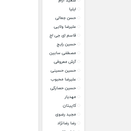
سعید آرام
ایلیا
حسن جمالی
علیرضا ولایی
قاسم ای جی اچ
حسین رایج
مصطفی سابین
آرش معروفی
حسین حسینی
علیرضا محبوب
حسین حصارکی
مهدیار
کاپیتان
مجید رضوی
رضا رضانژاد