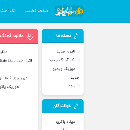
صفحه نخست
تک آهنگ 
دسته‌ها
دانلود آهنگ
آلبوم جدید
دانل
تک آهنگ جدید
iate Bala 320 | 128
موزیک ویدیو
جدید
امروز برای شما ع
ویژه
موزیک پاتوق
خوانندگان
میلاد باکری