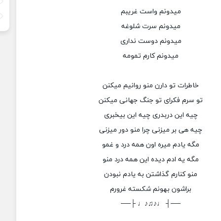
میدونم واست غریبم
میدونم سرت شلوغه
میدونم دوست نداری
میدونم کارم تمومه
خاطرات تو دارن منو روانیم میکنن
تو سرم فکرای تو جنگ جهانی میکنن
چیه این دربدری چیه این بیخبری
چیه هی بر میزنی چرا منو دور میزنی
مگه یادم میره اون همه درد و غمو
مگه یه ادم دیده این همه درد منو
منو کنارم گذاشتن به یادم نبودن
براشون بهونم شکسته غرورم
──┤ ♩♪♫♪♩ ├──