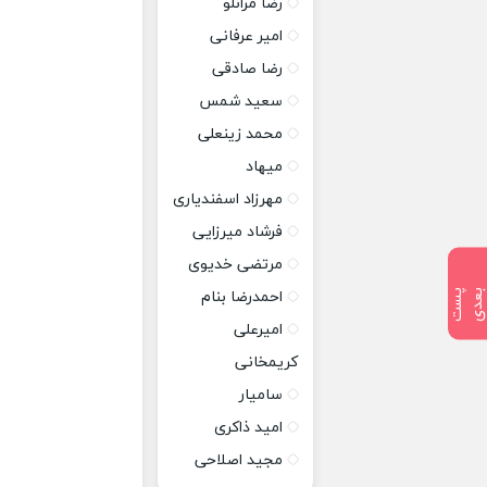
رضا مرانلو
امیر عرفانی
رضا صادقی
سعید شمس
محمد زینعلی
میهاد
مهرزاد اسفندیاری
فرشاد میرزایی
مرتضی خدیوی
پ
س
ت
ب
ع
د
احمدرضا بنام
امیرعلی
کریمخانی
سامیار
امید ذاکری
مجید اصلاحی