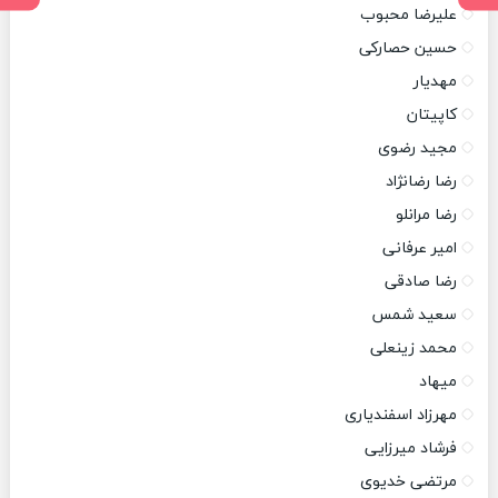
علیرضا محبوب
حسین حصارکی
مهدیار
کاپیتان
مجید رضوی
رضا رضانژاد
رضا مرانلو
امیر عرفانی
رضا صادقی
سعید شمس
محمد زینعلی
میهاد
مهرزاد اسفندیاری
فرشاد میرزایی
مرتضی خدیوی