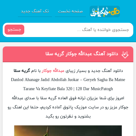
صفحه نخست
تک آهنگ جدید
جستجو
دانلود آهنگ عبدالله جوکار گریه سقا
دانلود آهنگ جدید و بسیار زیبای
عبدالله جوکار
با نام
گریه سقا
Danlod Ahanage Jadid Abdollah Juokar – Geryeh Sagha Ba Matne
Tarane Va Keyfiate Bala 320 | 128 Dar MusicPatogh
امروز برای شما عزیزان ترانه فوق العاده گریه سقا با صدای عبدالله
جوکار عزیز رو در سایت موزیک پاتوق آماده کردیم، حتما این اهنگ رو
بشنوید و نظرتون رو بگید