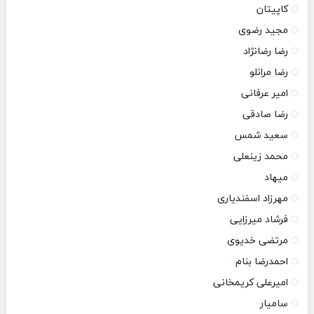
کاپیتان
مجید رضوی
رضا رضانژاد
رضا مرانلو
امیر عرفانی
رضا صادقی
سعید شمس
محمد زینعلی
میهاد
مهرزاد اسفندیاری
فرشاد میرزایی
مرتضی خدیوی
احمدرضا بنام
امیرعلی کریمخانی
سامیار