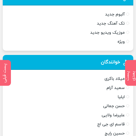
آلبوم جدید
تک آهنگ جدید
موزیک ویدیو جدید
ویژه
خوانندگان
پست قبلی
پ
س
ت
ب
ع
د
میلاد باکری
سعید آرام
ایلیا
حسن جمالی
علیرضا ولایی
قاسم ای جی اچ
حسین رایج