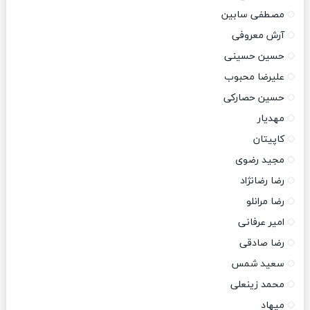
مصطفی سابین
آرش معروفی
حسین حسینی
علیرضا محبوب
حسین حصارکی
مهدیار
کاپیتان
مجید رضوی
رضا رضانژاد
رضا مرانلو
امیر عرفانی
رضا صادقی
سعید شمس
محمد زینعلی
میهاد