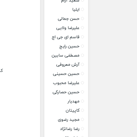
سعید آرام
ایلیا
حسن جمالی
علیرضا ولایی
قاسم ای جی اچ
حسین رایج
مصطفی سابین
آرش معروفی
کد
حسین حسینی
علیرضا محبوب
حسین حصارکی
مهدیار
کاپیتان
مجید رضوی
رضا رضانژاد