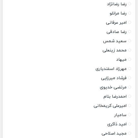
رضا رضانژاد
رضا مرانلو
امیر عرفانی
رضا صادقی
سعید شمس
محمد زینعلی
میهاد
مهرزاد اسفندیاری
فرشاد میرزایی
مرتضی خدیوی
احمدرضا بنام
امیرعلی کریمخانی
سامیار
امید ذاکری
مجید اصلاحی