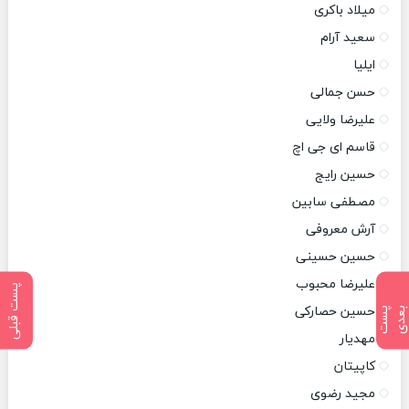
میلاد باکری
سعید آرام
ایلیا
حسن جمالی
علیرضا ولایی
قاسم ای جی اچ
حسین رایج
مصطفی سابین
آرش معروفی
حسین حسینی
علیرضا محبوب
پست قبلی
حسین حصارکی
پ
س
ت
ب
ع
د
مهدیار
کاپیتان
مجید رضوی