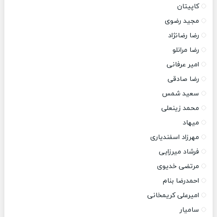
کاپیتان
مجید رضوی
رضا رضانژاد
رضا مرانلو
امیر عرفانی
رضا صادقی
سعید شمس
محمد زینعلی
میهاد
مهرزاد اسفندیاری
فرشاد میرزایی
مرتضی خدیوی
احمدرضا بنام
امیرعلی کریمخانی
سامیار