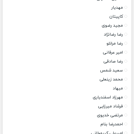
مهدیار
کاپیتان
مجید رضوی
رضا رضانژاد
رضا مرانلو
امیر عرفانی
رضا صادقی
سعید شمس
محمد زینعلی
میهاد
مهرزاد اسفندیاری
فرشاد میرزایی
مرتضی خدیوی
احمدرضا بنام
امیرعلی کریمخانی