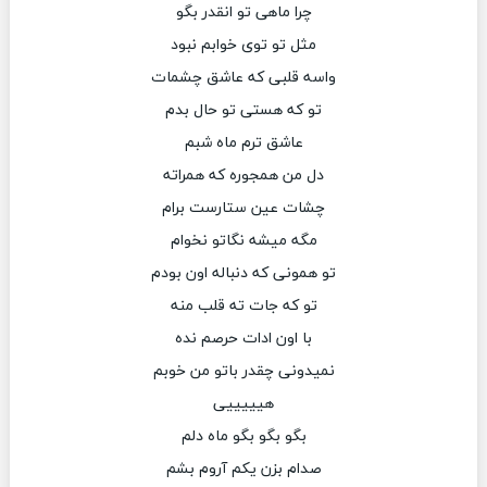
چرا ماهی تو انقدر بگو
مثل تو توی خوابم نبود
واسه قلبی که عاشق چشمات
تو که هستی تو حال بدم
عاشق ترم ماه شبم
دل من همجوره که همراته
چشات عین ستارست برام
مگه میشه نگاتو نخوام
تو همونی که دنباله اون بودم
تو که جات ته قلب منه
با اون ادات حرصم نده
نمیدونی چقدر باتو من خوبم
هیییییی
بگو بگو بگو ماه دلم
صدام بزن یکم آروم بشم