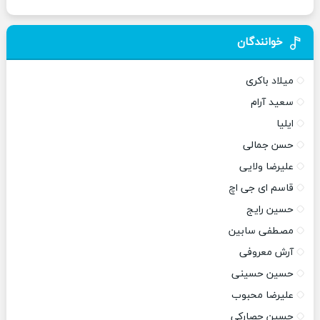
خوانندگان
میلاد باکری
سعید آرام
ایلیا
حسن جمالی
علیرضا ولایی
قاسم ای جی اچ
حسین رایج
مصطفی سابین
آرش معروفی
حسین حسینی
علیرضا محبوب
حسین حصارکی